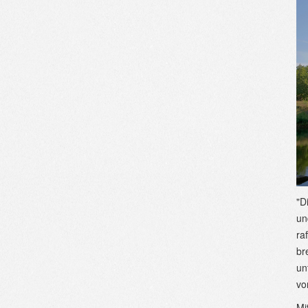
"D
un
ra
br
un
vo
Mi