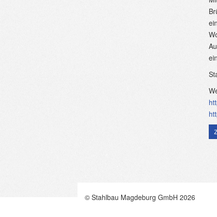
Br
ei
Wo
Au
ei
St
We
ht
ht
© Stahlbau Magdeburg GmbH 2026