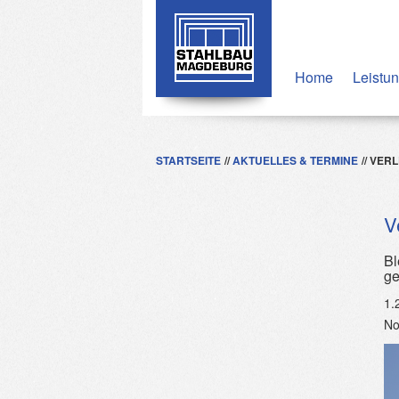
Home
Leistu
STARTSEITE
AKTUELLES & TERMINE
VERL
V
Bl
ge
1.
No