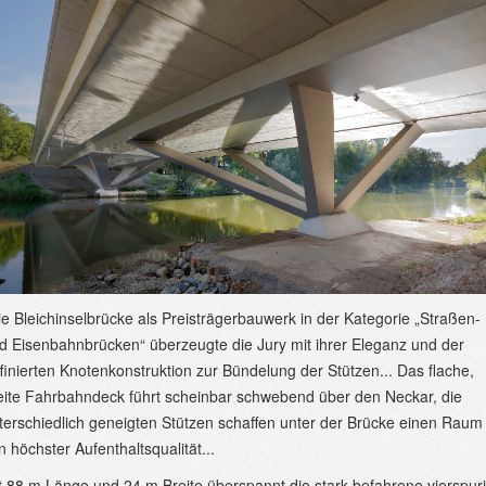
ie Bleichinselbrücke als Preisträgerbauwerk in der Kategorie „Straßen-
d Eisenbahnbrücken“ überzeugte die Jury mit ihrer Eleganz und der
ffinierten Knotenkonstruktion zur Bündelung der Stützen... Das flache,
eite Fahrbahndeck führt scheinbar schwebend über den Neckar, die
terschiedlich geneigten Stützen schaffen unter der Brücke einen Raum
n höchster Aufenthaltsqualität...
t 88 m Länge und 24 m Breite überspannt die stark befahrene vierspur