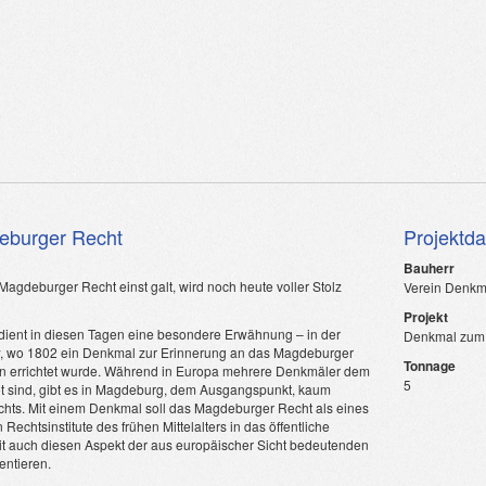
burger Recht
Projektd
Bauherr
 Magdeburger Recht einst galt, wird noch heute voller Stolz
Verein Denkm
Projekt
dient in diesen Tagen eine besondere Erwähnung – in der
Denkmal zum
w, wo 1802 ein Denkmal zur Erinnerung an das Magdeburger
Tonnage
n errichtet wurde. Während in Europa mehrere Denkmäler dem
5
 sind, gibt es in Magdeburg, dem Ausgangspunkt, kaum
ts. Mit einem Denkmal soll das Magdeburger Recht als eines
echtsinstitute des frühen Mittelalters in das öffentliche
t auch diesen Aspekt der aus europäischer Sicht bedeutenden
ntieren.