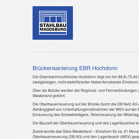
Brückensanierung EBR Hochdonn
Die Eisenbahnhochbrücke Hochdonn liegt von km 86,8+75,45 b
zweigleisigen, nicht elektrifizierten Nebenfernstrecke Elmshorn
Über die Brücke werden die Regional- und Fernverbindungen
Westerland geführt.
Die Oberbauerneuerung auf der Brücke durch die DB Netz AG er
Abhängigkeit von Unterhaltungsmaßnahmen der WSV auf der 
Erneuerung des Schwebeträgers, Teilerneuerung der Widerlager
Die Bauzeit der Oberbauerneuerung und des Lagertausches bet
Zuerst wurde das Gleis Westerland – Elmshorn für ca. 21 Monat
Oberbauerneuerung (DB AG) und den Lagertausch (WSV) gesper